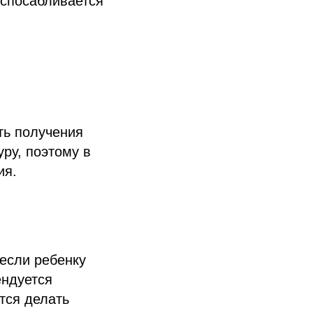
испосабливается
ть получения
ру, поэтому в
ия.
 если ребенку
ендуется
тся делать