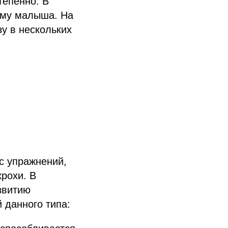
тепенно. В
зму малыша. На
у в нескольких
с упражнений,
рохи. В
звитию
 данного типа: