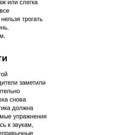
аж или слегка
 все
нельзя трогать
нь.
м.
ти
той
дители заметили
ительно
оха снова
тика должна
бимые упражнения
ь к звукам,
непривычные