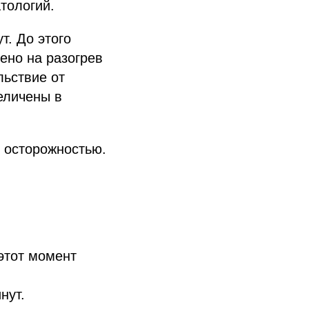
тологий.
т. До этого
ено на разогрев
льствие от
еличены в
 осторожностью.
этот момент
нут.