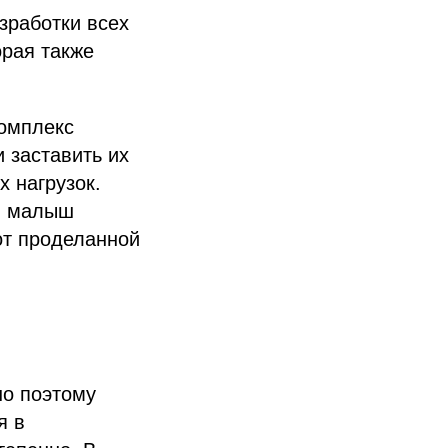
зработки всех
орая также
омплекс
 заставить их
 нагрузок.
и малыш
от проделанной
но поэтому
я в