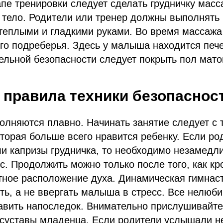
пе тренировки следует сделать грудничку масс
 тело. Родители или тренер должны выполнять
теплыми и гладкими руками. Во время массажа 
го подреберья. Здесь у малыша находится пече
ельной безопасности следует покрыть пол мато
правила техники безопаснос
лняются плавно. Начинать занятие следует с 
торая больше всего нравится ребенку. Если ро
и капризы грудничка, то необходимо незамедл
с. Продолжить можно только после того, как кр
тное расположение духа. Динамическая гимнас
ть, а не ввергать малыша в стресс. Все нелю
авить напоследок. Внимательно прислушивайтес
 суставы младенца. Если родители услышали 