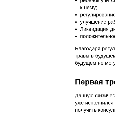
ребенок учитс
к нему;
регулирование
улучшение раб
Ликвидация д
положительное
Благодаря регул
травм в будущем
будущем не могу
Первая тр
Данную физическ
уже исполнился
получить консул