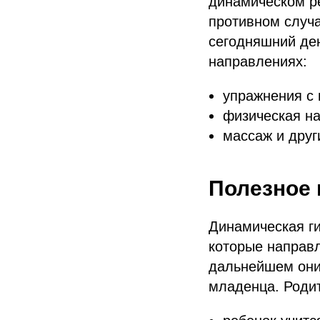
динамическом ре
противном случа
сегодняшний ден
направлениях:
упражнения с
физическая на
массаж и друг
Полезное 
Динамическая ги
которые направл
дальнейшем они 
младенца. Роди