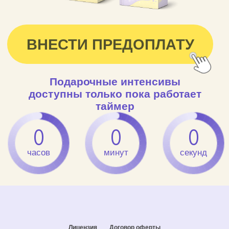
доступны только пока работает
таймер
0
0
0
часов
минут
секунд
Лицензия
Договор оферты