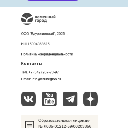
С удостоверением
ООО "Едурегионлаб", 2025 г.
Этот пакет подойдет педагогам,
ИНН 5904368615
которым пришло время повысить
Политика конфиденциальности
квалификацию. После окончания
Контакты
марафона вы получите
Тел.
+7 (342) 207-73-97
электронное удостоверение
Email:
info@eduregion.ru
о повышении квалификации на 16
часов соответствующее всем
стандартам. Кроме того, вам будут
доступны закрытый чат, авторские
материалы, записи вебинаров
Образовательная лицензия
и электронный сертификат.
№ Л035-01212-59/00203856