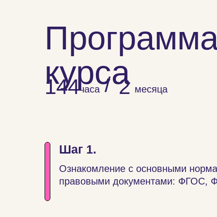
Программ
курса
/
144
2
часа
месяца
Шаг 1.
Ознакомление с основными норма
правовыми документами: ФГОС, 