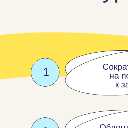
Сокра
1
на п
к 
Облегч