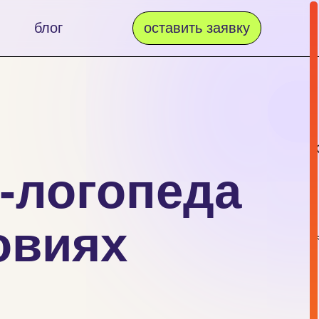
блог
оставить заявку
-логопеда
ловиях