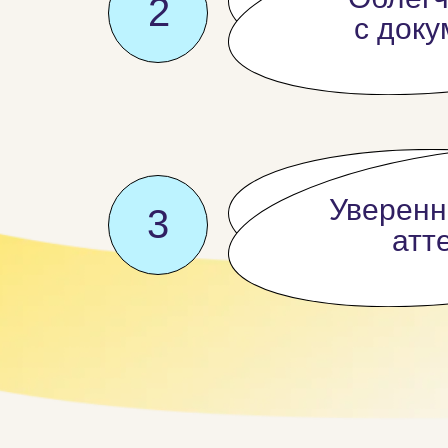
2
с док
Уверенн
3
атт