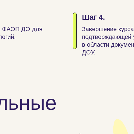
Шаг 4.
по ФАОП ДО для
Завершение курса,
логий.
подтверждающей у
в области докуме
ДОУ.
льные
ы