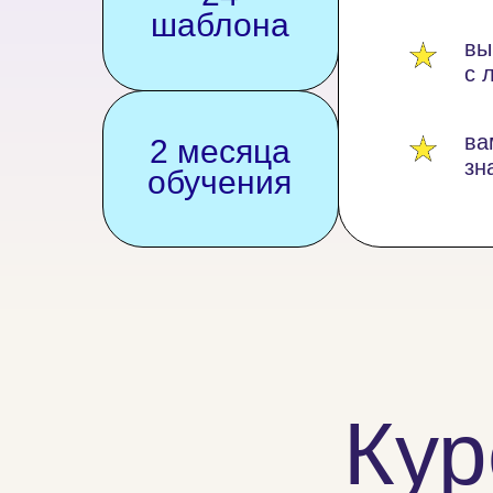
шаблона
вы
с 
ва
2 месяца
зн
обучения
Кур