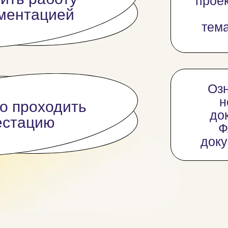
проек
ументацией
тема
Озн
н
о прох одить
до
естацию
Ф
доку