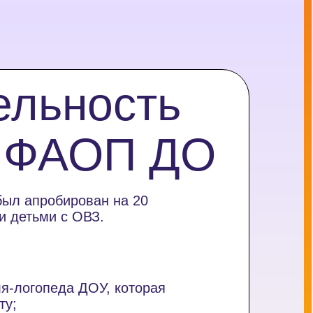
ельность
с ФАОП ДО
 был апробирован на 20
и детьми с ОВЗ.
ля-логопеда ДОУ, которая
ту;