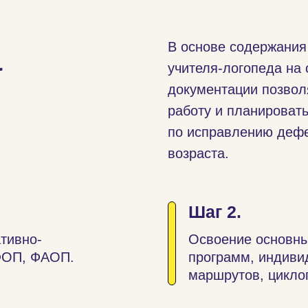
а
В основе содержания
учителя-логопеда на
документации позвол
работу и планироват
по исправлению дефе
возраста.
Шаг 2.
тивно-
Освоение основны
ФОП, ФАОП.
программ, индиви
маршрутов, цикло