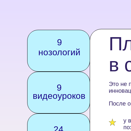
Пл
9
нозологий
в 
Это не 
9
инновац
видеоуроков
После о
у 
по
24