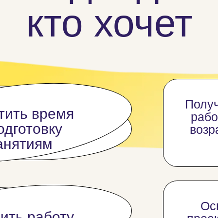
кто хочет
Получ
Записаться на обучение
тить время
рабо
одготовку
возр
занятиям
Ос
ить работу