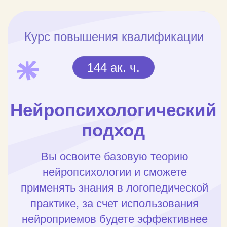
Курс повышения квалификации
144 ак. ч.
Нейропсихологический
подход
Вы освоите базовую теорию
нейропсихологии и сможете
применять знания в логопедической
практике, за счет использования
нейроприемов будете эффективнее
диагностировать, планировать
и реализовывать коррекционную
работу.
Внести предоплату 990 рублей